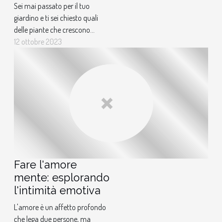
Sei mai passato per il tuo
giardino e ti sei chiesto quali
delle piante che crescono
potrebbero avere proprietà
12 ottobre 2023
curative? Molte persone
sono sorprese di scoprire
che alcune delle erbe più
comunemente trovate nel
loro giardino possono
essere usate per una varietà
di benefici per la salute.
Questo...
Fare l'amore
mente: esplorando
l'intimità emotiva
L'amore è un affetto profondo
che lega due persone, ma