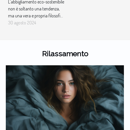
L'abbigliamento eco-sostenibile
non è soltanto una tendenza,
ma una vera e propria filosofia
di vita che si riflette nelle scelte
30 agosto 2024
quotidiane di coscienti
consumatori. In questo
contesto, gli accessori
tecnologici non sono da meno e
Rilassamento
meritano una particolare
attenzione. Esploriamo insieme
il mondo...