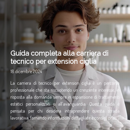
Guida completa alla carriera di
tecnico per extension ciglia
18 dicembre 2024
La carriera di tecnico per extension ciglia è un percorso
professionale che sta riscuotendo un crescente interesse, in
risposta alla domanda sempre in espansione di trattamenti
estetici personalizzati e all'avanguardia. Questa guida è
pensata per chi desidera intraprendere questa strada
lavorativa, fornendo informazioni dettagliate e consigli pratici
per emergere in un settore competitivo. Scoprite i passi