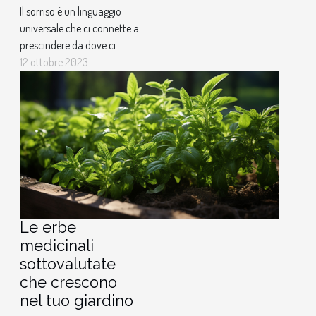
Il sorriso è un linguaggio
universale che ci connette a
prescindere da dove ci
troviamo. È un'espressione
12 ottobre 2023
di gioia, felicità e a volte di
sollievo. Ma sapevi che
ridere non solo ci rende
felici, ma può anche avere
effetti benefici sulla nostra
salute? È un fenomeno
intrigante e meraviglioso
che...
Le erbe
medicinali
sottovalutate
che crescono
nel tuo giardino