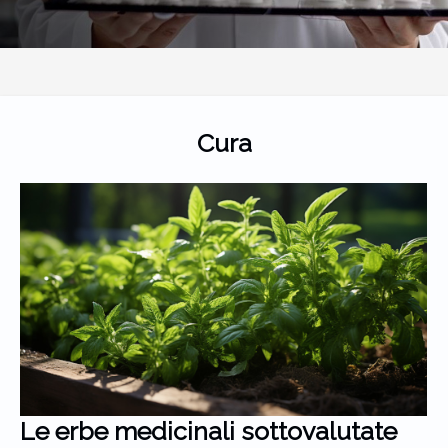
fondamentali per avviare una carriera di successo come
tecnico per extension ciglia, dalle certificazioni richieste alle
tecniche più raffinate. Formazione e Certificazione Per
intraprendere una carriera di successo come tecnico per
extension ciglia, l'iter formativo rappresenta un aspetto
decisivo. I corsi extension ciglia sono progettati per fornire le
Cura
competenze teoriche e pratiche...
Le erbe medicinali sottovalutate