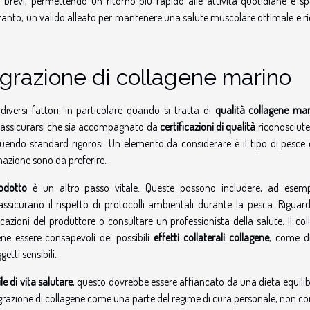
brevi, permettendo un ritorno più rapido alle attività quotidiane e spo
ertanto, un valido alleato per mantenere una salute muscolare ottimale e ri
egrazione di collagene marino
iversi fattori, in particolare quando si tratta di
qualità collagene ma
e assicurarsi che sia accompagnato da
certificazioni di qualità
riconosciute,
eguendo standard rigorosi. Un elemento da considerare è il tipo di pesce 
nazione sono da preferire.
rodotto
è un altro passo vitale. Queste possono includere, ad esemp
 assicurano il rispetto di protocolli ambientali durante la pesca. Riguar
icazioni del produttore o consultare un professionista della salute. Il co
e essere consapevoli dei possibili
effetti collaterali collagene
, come di
etti sensibili.
ile di vita salutare
, questo dovrebbe essere affiancato da una dieta equili
tegrazione di collagene come una parte del regime di cura personale, non 