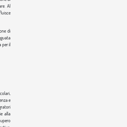
re. Al
luisce
ione di
deguata
per il
colari,
tenza e
gratori
e alla
ecupero