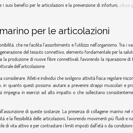
e i suoi benefici per le articolazioni e la prevenzione di infortuni,
clicca 
marino per le articolazioni
ibilità, che ne facilita l'assorbimento e l'utilizzo nell'organismo. Tra i v
 rigenerazione del tessuto connettivo, elemento fondamentale per la salut
ola la produzione di nuove fibre connettivali, favorendo la riparazione di 
turale dell'articolazione.
a considerare. Atleti e individui che svolgono attività fisica regolare risc
no, in quanto questi possono aiutare a prevenire strappi muscolari e pr
si impegna in esercizi ad alto impatto o che sollecitano consistenteme
all'assunzione di queste sostanze. La presenza di collagene marino nel 
 e la flessibilità delle articolazioni, favorendo movimenti più fluidi e na
di vita attivo e per contrastare i limiti imposti dall'età o da condizio