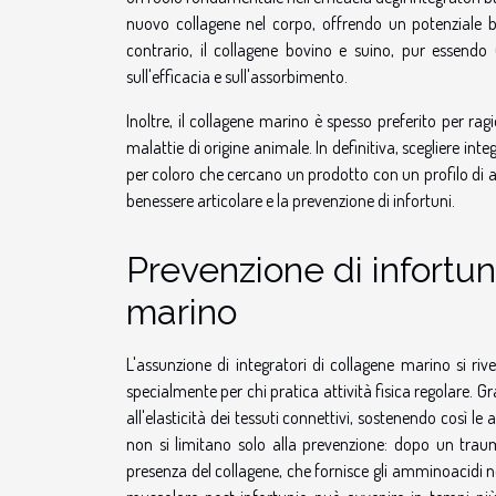
nuovo collagene nel corpo, offrendo un potenziale ben
contrario, il collagene bovino e suino, pur essendo
sull'efficacia e sull'assorbimento.
Inoltre, il collagene marino è spesso preferito per rag
malattie di origine animale. In definitiva, scegliere i
per coloro che cercano un prodotto con un profilo di 
benessere articolare e la prevenzione di infortuni.
Prevenzione di infortun
marino
L'assunzione di integratori di collagene marino si rive
specialmente per chi pratica attività fisica regolare. Gr
all'elasticità dei tessuti connettivi, sostenendo così le ar
non si limitano solo alla prevenzione: dopo un trauma
presenza del collagene, che fornisce gli amminoacidi ne