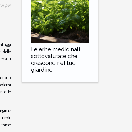
qui per
antaggi
Le erbe medicinali
e delle
sottovalutate che
tessuti
crescono nel tuo
giardino
ontrano
oblemi
nte le
regime
turali.
ni come