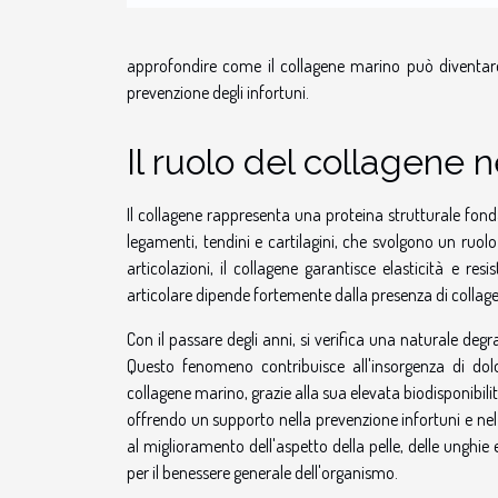
approfondire come il collagene marino può diventare 
prevenzione degli infortuni.
Il ruolo del collagene n
Il collagene rappresenta una proteina strutturale fond
legamenti, tendini e cartilagini, che svolgono un ruolo
articolazioni, il collagene garantisce elasticità e re
articolare dipende fortemente dalla presenza di collagene
Con il passare degli anni, si verifica una naturale deg
Questo fenomeno contribuisce all'insorgenza di dolori
collagene marino, grazie alla sua elevata biodisponibili
offrendo un supporto nella prevenzione infortuni e ne
al miglioramento dell'aspetto della pelle, delle unghie 
per il benessere generale dell'organismo.