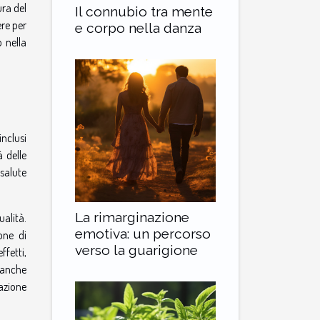
ura del
Il connubio tra mente
re per
e corpo nella danza
 nella
inclusi
à delle
 salute
La rimarginazione
ualità.
emotiva: un percorso
one di
verso la guarigione
ffetti,
 anche
 azione