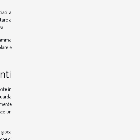
iati a
rtare a
za.
a gamma
olare e
nti
ente in
iguarda
ilmente
sce un
 gioca
ione di