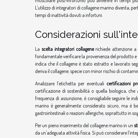
muscolare post-infortunio può avvenire in tempi più 
L'utilizzo di integratori di collagene marino diventa, p
tempi di inattività dovuti a infortuni.
Considerazioni sull'int
La
scelta integratori collagene
richiede attenzione a d
fondamentale verificare la provenienza del prodotto 
indica che il collagene è stato estratto e lavorato s
deriva il collagene; specie con minor rischio di contami
Analizzare l'etichetta per eventuali
certificazioni p
certificazione di sostenibilità o quella biologica, che
frequenza di assunzione, è consigliabile seguire le ind
marino è generalmente considerato sicuro, ma è ben
gastrointestinali o reazioni allergiche, soprattutto in sogg
Per un pieno inserimento del collagene marino in un
st
da un'adeguata attività fisica. Si può considerare l'in