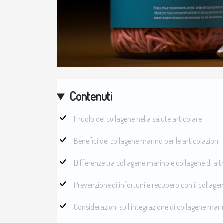
Contenuti
Il ruolo del collagene nella salute articolare
Benefici del collagene marino per le articolazioni
Differenze tra collagene marino e collagene di altr
Prevenzione di infortuni e recupero con il collag
Considerazioni sull'integrazione di collagene mar