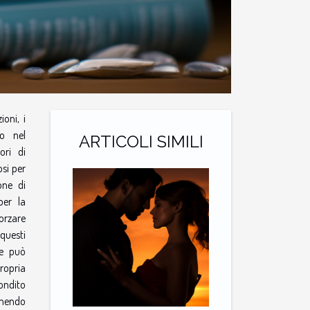
oni, i
co nel
ARTICOLI SIMILI
ori di
si per
one di
per la
orzare
questi
re può
propria
fondito
rnendo