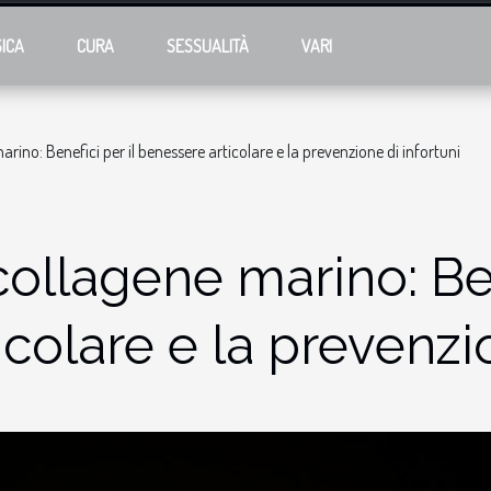
SICA
CURA
SESSUALITÀ
VARI
arino: Benefici per il benessere articolare e la prevenzione di infortuni
 collagene marino: Ben
colare e la prevenzio