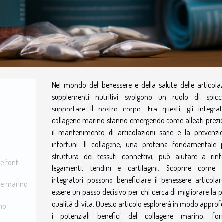
Nel mondo del benessere e della salute delle articolazi
supplementi nutritivi svolgono un ruolo di spic
supportare il nostro corpo. Fra questi, gli integrat
collagene marino stanno emergendo come alleati prezio
il mantenimento di articolazioni sane e la prevenzi
infortuni. Il collagene, una proteina fondamentale 
struttura dei tessuti connettivi, può aiutare a rinf
e fonti
legamenti, tendini e cartilagini. Scoprire come 
integratori possono beneficiare il benessere articola
ene marino
essere un passo decisivo per chi cerca di migliorare la 
qualità di vita. Questo articolo esplorerà in modo appro
ino
i potenziali benefici del collagene marino, fo