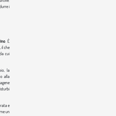
rtive.
durre i
rino
. È
 il che
da cui
io, la
do alla
llagene
sturbi
brata e
come un