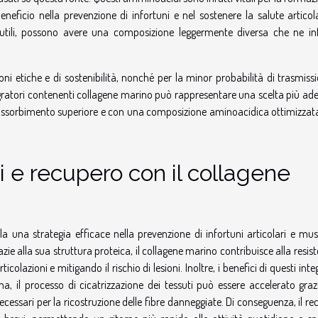
eficio nella prevenzione di infortuni e nel sostenere la salute articola
 utili, possono avere una composizione leggermente diversa che ne inf
ioni etiche e di sostenibilità, nonché per la minor probabilità di trasmiss
ntegratori contenenti collagene marino può rappresentare una scelta più a
assorbimento superiore e con una composizione aminoacidica ottimizzata 
i e recupero con il collagene
la una strategia efficace nella prevenzione di infortuni articolari e mus
azie alla sua struttura proteica, il collagene marino contribuisce alla resis
ticolazioni e mitigando il rischio di lesioni. Inoltre, i benefici di questi inte
, il processo di cicatrizzazione dei tessuti può essere accelerato grazi
cessari per la ricostruzione delle fibre danneggiate. Di conseguenza, il r