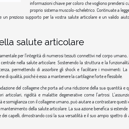
informazioni chiave per coloro che vogliono prendersi c
proprio sistema muscolo-scheletrico. Continuate a legge
un prezioso supporto per la vostra salute articolare e un valido aiuto
ella salute articolare
amentale per l'integrità di numerosi tessuti connettivi nel corpo umano, 
 centrale nella salute articolare. Sostenendo la struttura e la funzionalit
sistenza, permettendo di assorbire gli shock e facilitare i movimenti. La
 di qualità, poiché è esso a mantenere la cartilagine forte e flessibile.
radazione del collagene che porta ad una riduzione della sua quantità e q
 articolari, rigidità e malattie degenerative come l'artrosi. L'assunzi
tà e somiglianza con il collagene umano, può aiutare a contrastare questi e
l mantenimento della salute articolare. La sua azione benefica si estende
e dei capelli, dimostrando così la sua versatilità e il suo ampio spettro di