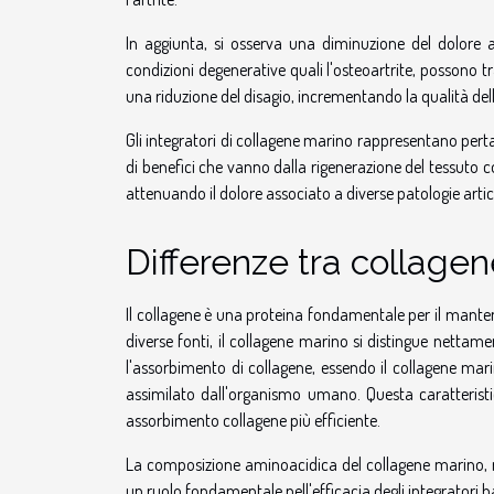
In aggiunta, si osserva una diminuzione del dolore ar
condizioni degenerative quali l'osteoartrite, possono t
una riduzione del disagio, incrementando la qualità del
Gli integratori di collagene marino rappresentano pert
di benefici che vanno dalla rigenerazione del tessuto con
attenuando il dolore associato a diverse patologie artic
Differenze tra collagen
Il collagene è una proteina fondamentale per il manteni
diverse fonti, il collagene marino si distingue nettame
l'assorbimento di collagene, essendo il collagene mari
assimilato dall'organismo umano. Questa caratteristi
assorbimento collagene più efficiente.
La composizione aminoacidica del collagene marino, ri
un ruolo fondamentale nell'efficacia degli integratori b